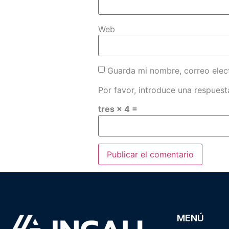
Web
Guarda mi nombre, correo elec
Por favor, introduce una respuesta
tres × 4 =
MENÚ