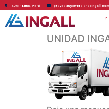
SJM - Lima, Perú
proyecto@inversionesingall.co
In
UNIDAD ING