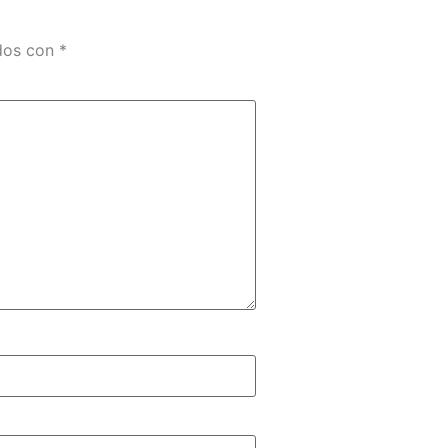
ados con
*