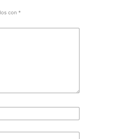
ados con
*