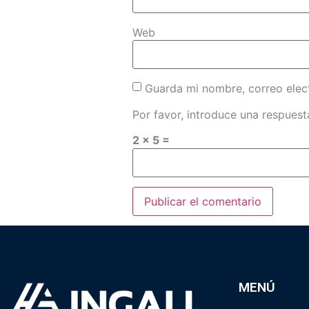
Web
Guarda mi nombre, correo elec
Por favor, introduce una respuesta
2 × 5 =
MENÚ