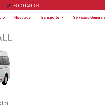
m
+51 944 208 210
icio
Nosotros
Transporte
Servicios General
ALL
sta