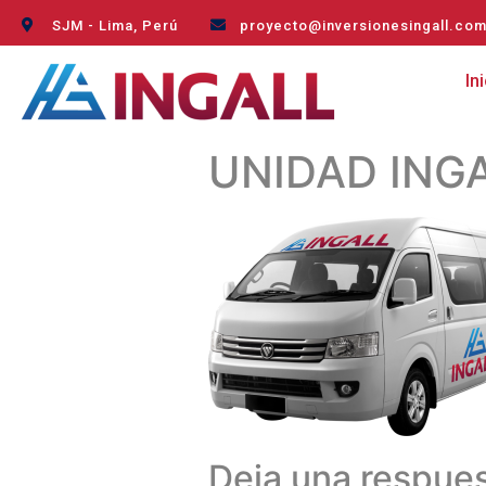
SJM - Lima, Perú
proyecto@inversionesingall.co
In
UNIDAD ING
Deja una respue