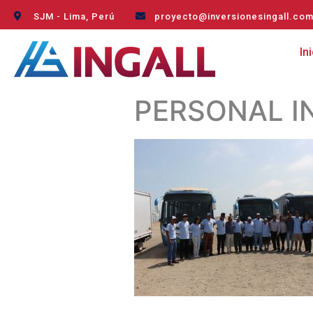
SJM - Lima, Perú
proyecto@inversionesingall.co
In
PERSONAL I