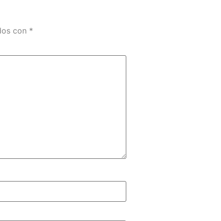
ados con
*