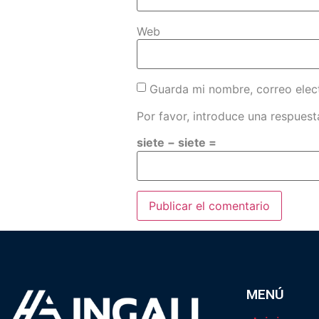
Web
Guarda mi nombre, correo elec
Por favor, introduce una respuesta
siete − siete =
MENÚ