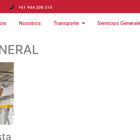
m
+51 944 208 210
icio
Nosotros
Transporte
Servicios General
ENERAL
sta