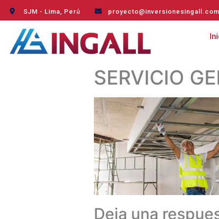
SJM - Lima, Perú
proyecto@inversionesingall.co
In
SERVICIO G
Deja una respue