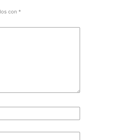
ados con
*