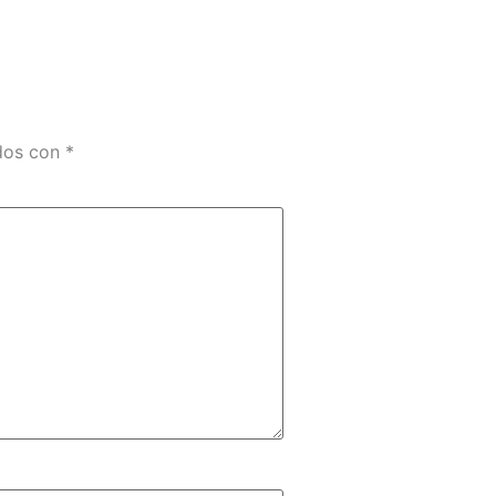
ados con
*