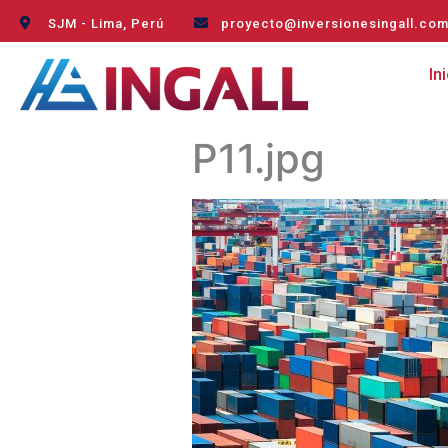
SJM - Lima, Perú
proyecto@inversionesingall.co
In
P11.jpg