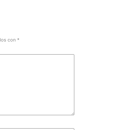
ados con
*