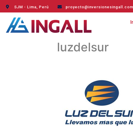
SJM - Lima, Perú
proyecto@inversionesingall.co
I
luzdelsur