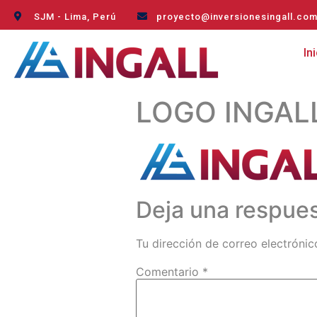
SJM - Lima, Perú
proyecto@inversionesingall.co
In
LOGO INGAL
Deja una respue
Tu dirección de correo electrónic
Comentario
*