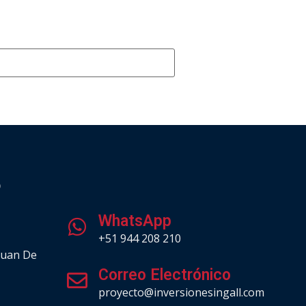
O
.
WhatsApp
+51 944 208 210
Juan De
Correo Electrónico
proyecto@inversionesingall.com