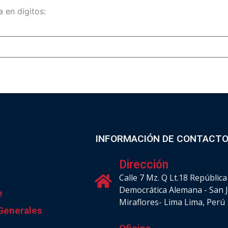
 en dígitos:
INFORMACIÓN DE CONTACT
Dirección
Calle 7 Mz. Q Lt.18 República
Democrática Alemana - San 
e
Miraflores- Lima Lima, Perú
 Generales